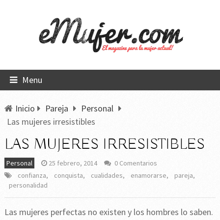
Menu
Inicio
Pareja
Personal
Las mujeres irresistibles
LAS MUJERES IRRESISTIBLES
Personal
25 febrero, 2014
0 Comentarios
confianza
,
conquista
,
cualidades
,
enamorarse
,
pareja
,
personalidad
Las mujeres perfectas no existen y los hombres lo saben.