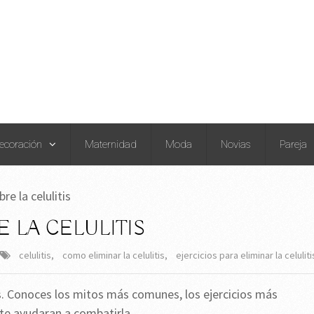
ecoración
Maternidad
Moda
Novias
Pareja
e la celulitis
 LA CELULITIS
celulitis
,
como eliminar la celulitis
,
ejercicios para eliminar la celuliti
. Conoces los mitos más comunes, los ejercicios más
 te ayudaran a combatirla.