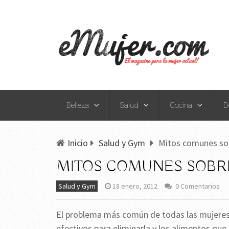
Belleza
Salud
Cocina
D
Inicio
Salud y Gym
Mitos comunes sobr
MITOS COMUNES SOBRE
Salud y Gym
18 enero, 2012
0 Comentarios
El problema más común de todas las mujeres
efectivos para eliminarla y los alimentos que