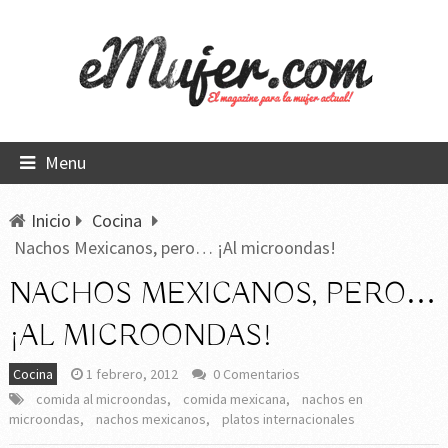
Menu
Inicio
Cocina
Nachos Mexicanos, pero… ¡Al microondas!
NACHOS MEXICANOS, PERO…
¡AL MICROONDAS!
Cocina
1 febrero, 2012
0 Comentarios
comida al microondas
,
comida mexicana
,
nachos en
microondas
,
nachos mexicanos
,
platos internacionales