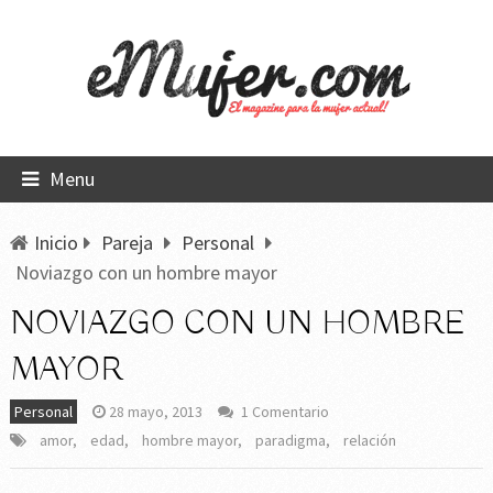
Menu
Inicio
Pareja
Personal
Noviazgo con un hombre mayor
NOVIAZGO CON UN HOMBRE
MAYOR
Personal
28 mayo, 2013
1 Comentario
amor
,
edad
,
hombre mayor
,
paradigma
,
relación