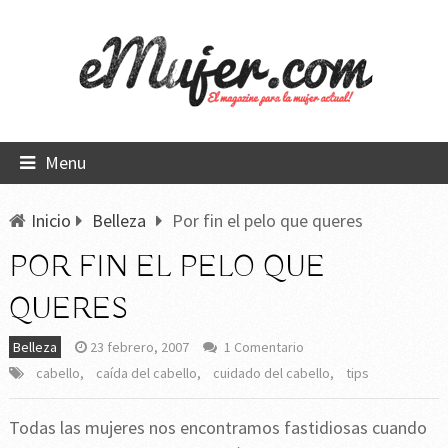
Menu
Inicio
Belleza
Por fin el pelo que queres
POR FIN EL PELO QUE
QUERES
Belleza
23 febrero, 2007
1 Comentario
cabello
,
caída del cabello
,
cuidado del cabello
,
tips
Todas las mujeres nos encontramos fastidiosas cuando