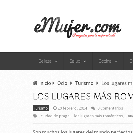
Belleza
Salud
Cocina
D
Inicio
Ocio
Turismo
Los lugares m
LOS LUGARES MÁS ROM
Turismo
20 febrero, 2014
0 Comentarios
ciudad de praga
,
los lugares más románticos
,
nu
Son muchos los lugares del mundo perfectos p