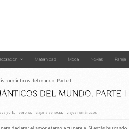
ecoración
Maternidad
Moda
Novias
Pareja
ás románticos del mundo. Parte I
ÁNTICOS DEL MUNDO. PARTE I
eva york
,
verona
,
viajar a venecia
,
viajes románticos
ara declarar el amor eterno a tu pareja. Si estás buscando