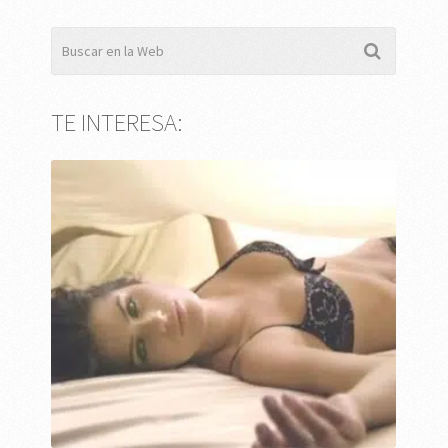
TE INTERESA: