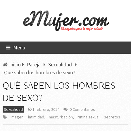
Menu
Inicio
Pareja
Sexualidad
Qué saben los hombres de sexo?
QUÉ SABEN LOS HOMBRES
DE SEXO?
Sexualidad
1 febrero, 2014
0 Comentarios
imagen
,
intimidad
,
masturbación
,
rutina sexual
,
secretos