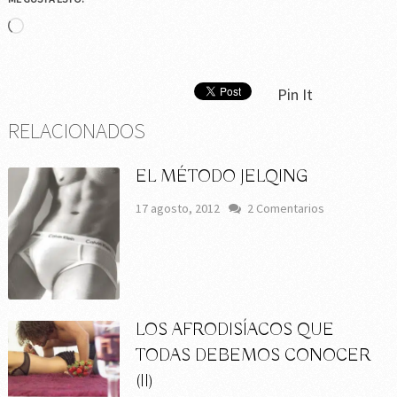
Cargando...
Pin It
RELACIONADOS
EL MÉTODO JELQING
17 agosto, 2012
2 Comentarios
LOS AFRODISÍACOS QUE
TODAS DEBEMOS CONOCER
(II)