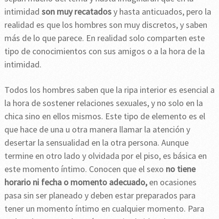
intimidad
son muy recatados
y hasta anticuados, pero la
realidad es que los hombres son muy discretos, y saben
más de lo que parece. En realidad solo comparten este
tipo de conocimientos con sus amigos o a la hora de la
intimidad.
Todos los hombres saben que la ripa interior es esencial a
la hora de sostener relaciones sexuales, y no solo en la
chica sino en ellos mismos. Este tipo de elemento es el
que hace de una u otra manera llamar la atención y
desertar la sensualidad en la otra persona. Aunque
termine en otro lado y olvidada por el piso, es básica en
este momento íntimo. Conocen que el sexo
no tiene
horario ni fecha o momento adecuado,
en ocasiones
pasa sin ser planeado y deben estar preparados para
tener un momento íntimo en cualquier momento. Para