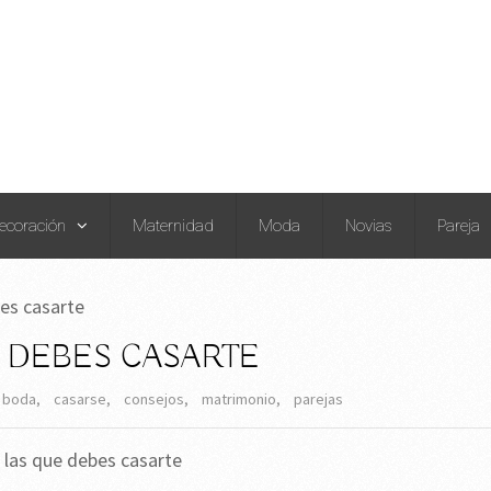
ecoración
Maternidad
Moda
Novias
Pareja
es casarte
 DEBES CASARTE
boda
,
casarse
,
consejos
,
matrimonio
,
parejas
r las que debes casarte