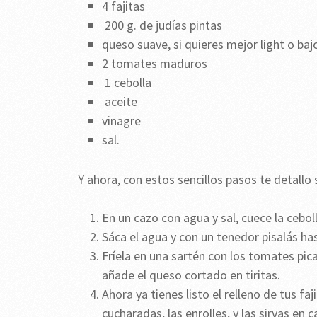
4 fajitas
200 g. de judías pintas
queso suave, si quieres mejor light o baj
2 tomates maduros
1 cebolla
aceite
vinagre
sal.
Y ahora, con estos sencillos pasos te detallo
En un cazo con agua y sal, cuece la cebol
Sáca el agua y con un tenedor pisalás ha
Fríela en una sartén con los tomates pic
añade el queso cortado en tiritas.
Ahora ya tienes listo el relleno de tus fa
cucharadas, las enrolles, y las sirvas e