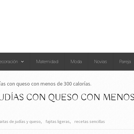
ecoración
Maternidad
Moda
Novias
Pareja
días con queso con menos de 300 calorías.
 JUDÍAS CON QUESO CON MENO
aitas de judías y queso
,
fajitas ligeras
,
recetas sencillas