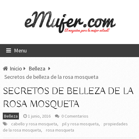
Menu
Inicio
Belleza
Secretos de belleza de la rosa mosqueta
SECRETOS DE BELLEZA DE LA
ROSA MOSQUETA
Belleza
1 junio, 2016
0 Comentarios
cabello y rosa mosqueta
,
pil y rosa mosqueta
,
propiedades
de la rosa mosqueta
,
rosa mosqueta