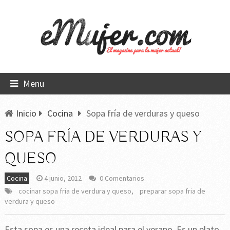
Menu
Inicio
Cocina
Sopa fría de verduras y queso
SOPA FRÍA DE VERDURAS Y
QUESO
Cocina
4 junio, 2012
0 Comentarios
cocinar sopa fria de verdura y queso
,
preparar sopa fria de
verdura y queso
Esta sopa es una receta ideal para el verano. Es un plato