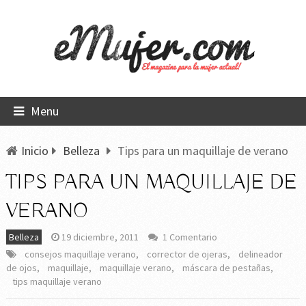
Menu
Inicio
Belleza
Tips para un maquillaje de verano
TIPS PARA UN MAQUILLAJE DE
VERANO
Belleza
19 diciembre, 2011
1 Comentario
consejos maquillaje verano
,
corrector de ojeras
,
delineador
de ojos
,
maquillaje
,
maquillaje verano
,
máscara de pestañas
,
tips maquillaje verano