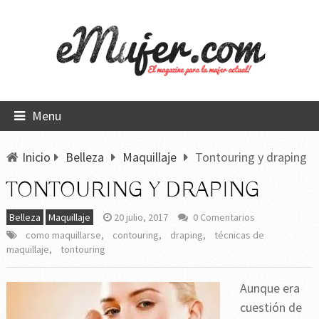
Menu
Inicio
Belleza
Maquillaje
Tontouring y draping
TONTOURING Y DRAPING
Belleza
Maquillaje
20 julio, 2017
0 Comentarios
como maquillarse
,
contouring
,
draping
,
técnicas de
maquillaje
,
tontouring
Aunque era
cuestión de