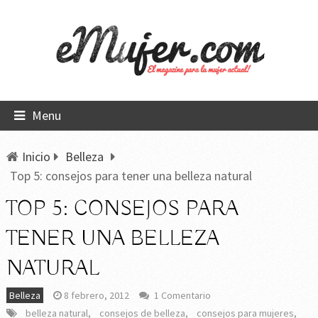
Menu
Inicio
Belleza
Top 5: consejos para tener una belleza natural
TOP 5: CONSEJOS PARA
TENER UNA BELLEZA
NATURAL
Belleza
8 febrero, 2012
1 Comentario
belleza natural
,
consejos de belleza
,
consejos para mujeres
,