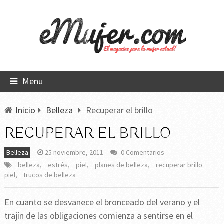
Menu
Inicio
Belleza
Recuperar el brillo
RECUPERAR EL BRILLO
Belleza
25 noviembre, 2011
0 Comentarios
belleza
,
estrés
,
piel
,
planes de belleza
,
recuperar brillo
piel
,
trucos de belleza
En cuanto se desvanece el bronceado del verano y el
trajín de las obligaciones comienza a sentirse en el