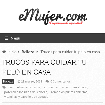
Menu
Inicio
Belleza
Trucos para cuidar tu pelo en casa
TRUCOS PARA CUIDAR TU
PELO EN CASA
Belleza
29 marzo, 2013
0 Comentarios
cómo eliminar la caspa
,
conseguir más vigor en el pelo
,
potenciar llos rizos del cabello
,
remedios puntas abiertas
,
vitaminas y cabello estropeado