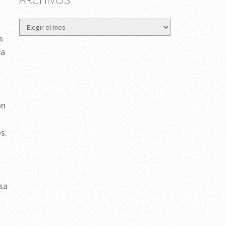
Archivos
s
la
on
s.
sa