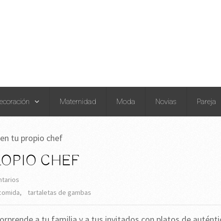
ecoración
Maternidad
Moda
Novias
Pareja
en tu propio chef
ROPIO CHEF
tarios
comida
,
tartaletas de gambas
orprende a tu familia y a tus invitados con platos de autént