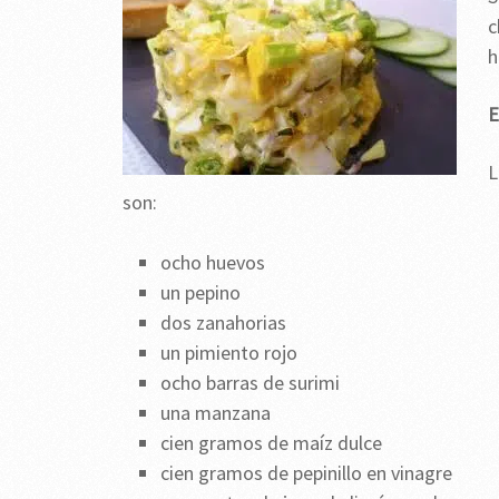
c
h
E
L
son:
ocho huevos
un pepino
dos zanahorias
un pimiento rojo
ocho barras de surimi
una manzana
cien gramos de maíz dulce
cien gramos de pepinillo en vinagre