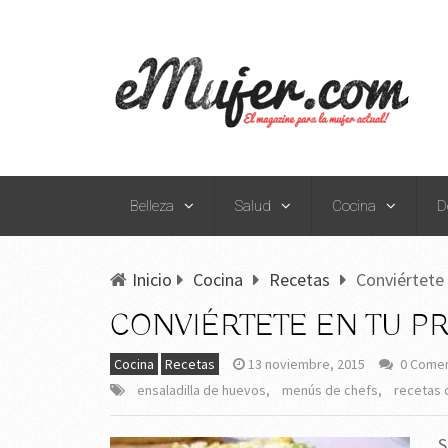
Belleza
Salud
Cocina
D
Inicio
Cocina
Recetas
Conviértete 
CONVIÉRTETE EN TU P
Cocina
Recetas
13 noviembre, 2015
0 Comen
ensaladilla de huevos
,
menús de chefs
,
recetas 
S