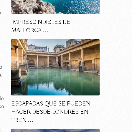
a
IMPRESCINDIBLES DE
MALLORCA …
ha
s
do
ESCAPADAS QUE SE PUEDEN
so
HACER DESDE LONDRES EN
TREN …
as