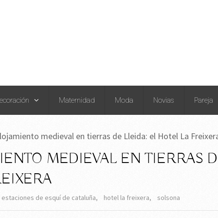
ecoración
Maternidad
Moda
Novias
Pareja
lojamiento medieval en tierras de Lleida: el Hotel La Freixer
IENTO MEDIEVAL EN TIERRAS 
REIXERA
estaciones de esquí de cataluña
,
hotel la freixera
,
solsona