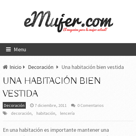
Menu
Inicio
Decoración
Una habitación bien vestida
UNA HABITACIÓN BIEN
VESTIDA
Decoración
7 diciembre, 2011
0 Comentarios
decoración
,
habitación
,
lencería
En una habitación es importante mantener una