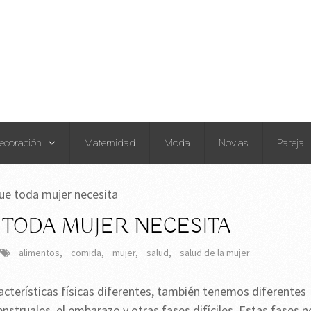
ecoración
Maternidad
Moda
Novias
Pareja
ue toda mujer necesita
 TODA MUJER NECESITA
alimentos
,
comida
,
mujer
,
salud
,
salud de la mujer
acterísticas físicas diferentes, también tenemos diferentes
struales, el embarazo y otras fases difíciles. Estas fases n