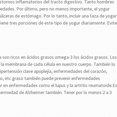
rastornos inflamatorios del tracto digestivo. Tanto hombres
dades. Por último, pero no menos importante, el yogur
 úlceras de estómago. Por lo tanto, incluir una taza de yogur
iene tres porciones de este tipo de yogur diariamente. Evite
lla son ricos en ácidos grasos omega-3 los ácidos grasos. Los
 la membrana de cada célula en nuestro cuerpo. También lo
ipertensión clave apoplejía, enfermedades del corazón,
ado, etc graso también puede prevenir enfermedades
r en enfermedades como el lupus y la artritis reumatoide.E
fermedad de Alzheimer también. Tener por lo menos 2 a 3