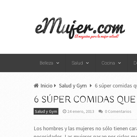
Belleza
Salud
Cocina
D
Inicio
Salud y Gym
6 súper comidas q
6 SÚPER COMIDAS QUE
Salud y Gym
24 enero, 2013
0 Comentarios
Los hombres y las mujeres no sólo tienen car
necesidades. Las mujeres pasan por ciclos men