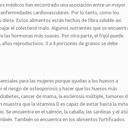
nos médicos han encontrado una asociación entre un mayor
enfermedades cardiovasculares. Por lo tanto, como los
tu dieta. Estos alimentos están hechos de fibra soluble así
bajar el colesterol malo. Algunos nutrientes que se encuentr
e las hormonas más suaves. Por otra parte, el frijol puede
s años reproductivos. 3 a 4 porciones de granos se debe
enciales para las mujeres porque ayudan a los huesos a
ir el riesgo de osteoporosis y hacer que los huesos más
 diabetes, cancer de mama, la esclerosis múltiple, tumores 
ón muestra que la vitamina D es capaz de evitar hasta la mit
 Se encuentra en el salmón, la caballa, las sardinas y el atú
ambién. También se encuentra en los alimentos fortificados