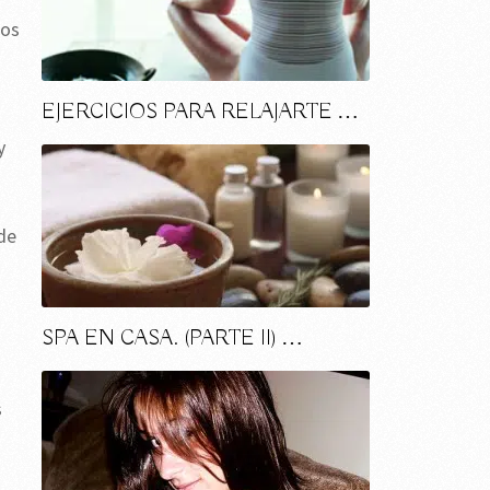
tos
EJERCICIOS PARA RELAJARTE …
y
de
SPA EN CASA. (PARTE II) …
s