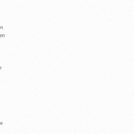
en
nen
e
de