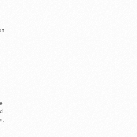
an
de
ad
n,