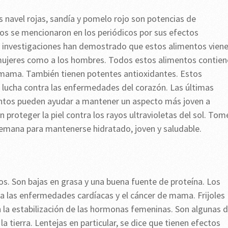
 navel rojas, sandía y pomelo rojo son potencias de
os se mencionaron en los periódicos por sus efectos
as investigaciones han demostrado que estos alimentos vien
s mujeres como a los hombres. Todos estos alimentos contie
e mama. También tienen potentes antioxidantes. Estos
 lucha contra las enfermedades del corazón. Las últimas
ntos pueden ayudar a mantener un aspecto más joven a
proteger la piel contra los rayos ultravioletas del sol. Tom
semana para mantenerse hidratado, joven y saludable.
ños. Son bajas en grasa y una buena fuente de proteína. Los
ra las enfermedades cardíacas y el cáncer de mama. Frijoles
 la estabilización de las hormonas femeninas. Son algunas 
 tierra. Lentejas en particular, se dice que tienen efectos