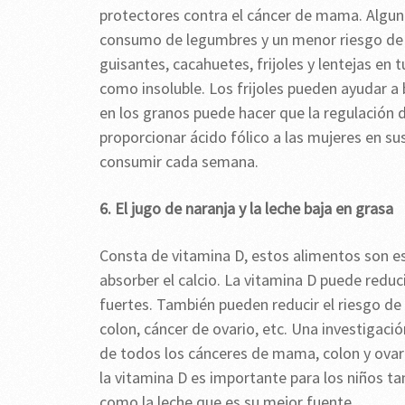
protectores contra el cáncer de mama. Algu
consumo de legumbres y un menor riesgo de 
guisantes, cacahuetes, frijoles y lentejas en 
como insoluble. Los frijoles pueden ayudar a 
en los granos puede hacer que la regulación d
proporcionar ácido fólico a las mujeres en su
consumir cada semana.
6. El jugo de naranja y la leche baja en grasa
Consta de vitamina D, estos alimentos son es
absorber el calcio. La vitamina D puede reduc
fuertes. También pueden reducir el riesgo de
colon, cáncer de ovario, etc. Una investigaci
de todos los cánceres de mama, colon y ovario.
la vitamina D es importante para los niños t
como la leche que es su mejor fuente.