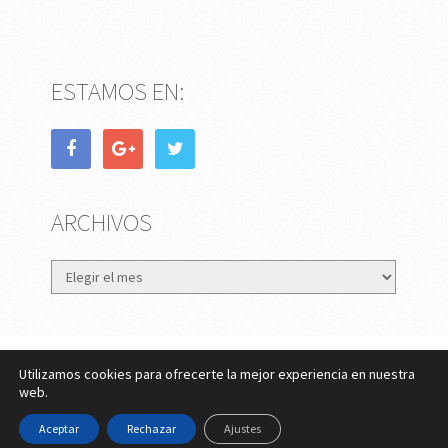
ESTAMOS EN:
ARCHIVOS
Archivos
Utilizamos cookies para ofrecerte la mejor experiencia en nuestra
eMujer.com
Copyright © 2026.
web.
Contactar
||
Datos Legales y Privacidad
y
Política de
Aceptar
Rechazar
Ajustes
Cookies