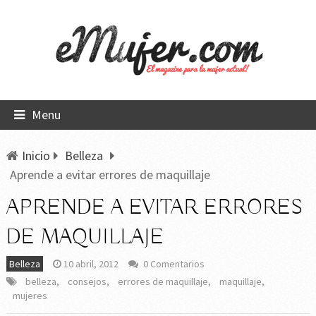
Menu
Inicio
Belleza
Aprende a evitar errores de maquillaje
APRENDE A EVITAR ERRORES
DE MAQUILLAJE
Belleza
10 abril, 2012
0 Comentarios
belleza
,
consejos
,
errores de maquillaje
,
maquillaje
,
mujeres