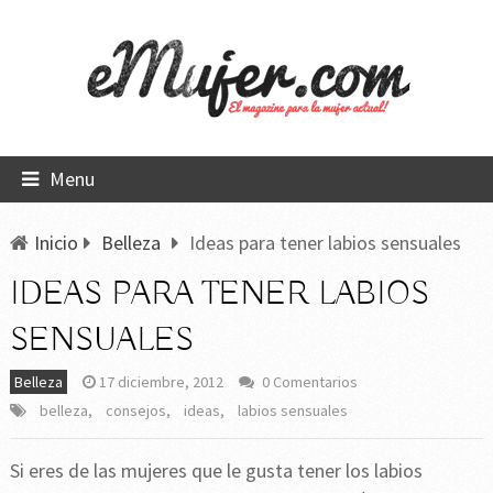
Menu
Inicio
Belleza
Ideas para tener labios sensuales
IDEAS PARA TENER LABIOS
SENSUALES
Belleza
17 diciembre, 2012
0 Comentarios
belleza
,
consejos
,
ideas
,
labios sensuales
Si eres de las mujeres que le gusta tener los labios