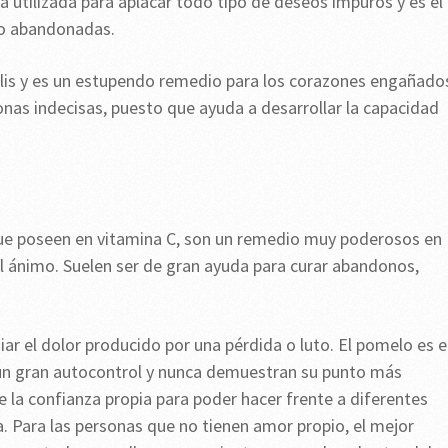
 utilizada para aplacar todo tipo de deseos impuros y es el
do abandonadas.
bilis y es un estupendo remedio para los corazones engañado
nas indecisas, puesto que ayuda a desarrollar la capacidad
a que poseen en vitamina C, son un remedio muy poderosos en
 ánimo. Suelen ser de gran ayuda para curar abandonos,
ar el dolor producido por una pérdida o luto. El pomelo es e
un gran autocontrol y nunca demuestran su punto más
e la confianza propia para poder hacer frente a diferentes
 Para las personas que no tienen amor propio, el mejor