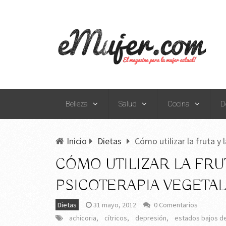
Belleza
Salud
Cocina
D
Inicio
Dietas
Cómo utilizar la fruta y 
CÓMO UTILIZAR LA FRU
PSICOTERAPIA VEGETAL.
Dietas
31 mayo, 2012
0 Comentarios
achicoria
,
cítricos
,
depresión
,
estados bajos d