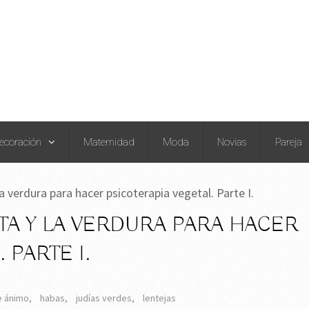
ecoración
Maternidad
Moda
Novias
Pareja
la verdura para hacer psicoterapia vegetal. Parte I.
TA Y LA VERDURA PARA HACER
 PARTE I.
e ánimo
,
habas
,
judías verdes
,
lentejas