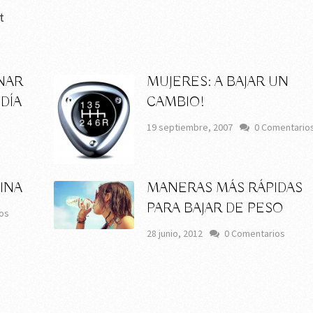
t
NAR
MUJERES: A BAJAR UN
 DÍA
CAMBIO!
19 septiembre, 2007
0 Comentario
INA
MANERAS MÁS RÁPIDAS
PARA BAJAR DE PESO
os
28 junio, 2012
0 Comentarios