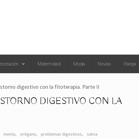
ecoración
Maternidad
Moda
Novias
Pareja
storno digestivo con la fitoterapia. Parte II
STORNO DIGESTIVO CON LA
,
menta
,
orégano
,
problemas digestivos
,
salvia