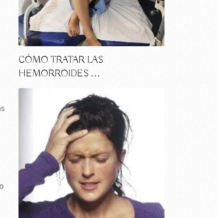
CÓMO TRATAR LAS
HEMORROIDES …
as
mo