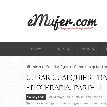
Belleza
Salud
Cocina
D
Inicio
Salud y Gym
Curar cualquier tra
CURAR CUALQUIER TRA
FITOTERAPIA. PARTE II
Salud y Gym
24 mayo, 2012
0 Comentarios
dolor en el hígado
,
malas digestiones
,
mejorana