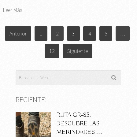
Leer Más
PAGINACIÓN
Anterior
1
2
3
4
5
…
DE
ENTRADAS
12
Siguiente
RECIENTE:
RUTA GR-85.
DESCUBRE LAS
MERINDADES …