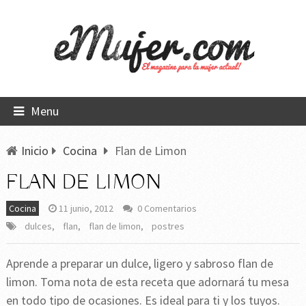
Menu
Inicio
Cocina
Flan de Limon
FLAN DE LIMON
Cocina
11 junio, 2012
0 Comentarios
dulces
,
flan
,
flan de limon
,
postres
Aprende a preparar un dulce, ligero y sabroso flan de
limon. Toma nota de esta receta que adornará tu mesa
en todo tipo de ocasiones. Es ideal para ti y los tuyos.