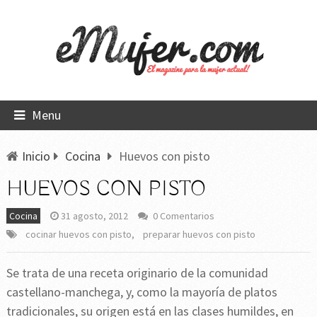
Menu
Inicio
Cocina
Huevos con pisto
HUEVOS CON PISTO
Cocina
31 agosto, 2012
0 Comentarios
cocinar huevos con pisto
,
preparar huevos con pisto
Se trata de una receta originario de la comunidad
castellano-manchega, y, como la mayoría de platos
tradicionales, su origen está en las clases humildes, en