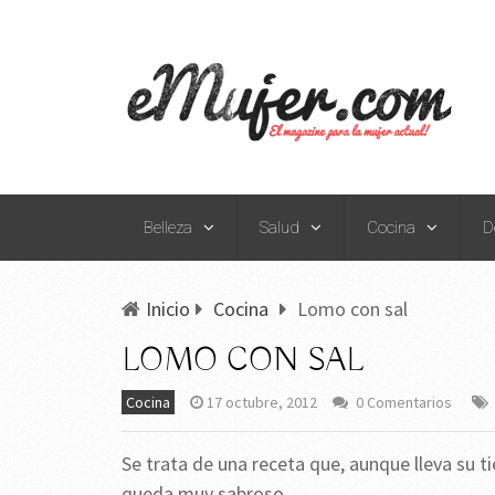
Belleza
Salud
Cocina
D
Inicio
Cocina
Lomo con sal
LOMO CON SAL
Cocina
17 octubre, 2012
0 Comentarios
Se trata de una receta que, aunque lleva su t
queda muy sabroso.