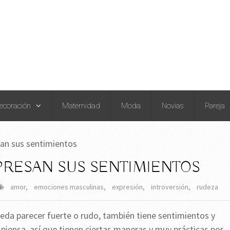
ecoración
Maternidad
Moda
Novias
Pareja
an sus sentimientos
RESAN SUS SENTIMIENTOS
amor
,
emociones masculinas
,
expresión
,
introversión
,
rudeza
da parecer fuerte o rudo, también tiene sentimientos y
piensa, así que tienen ciertas maneras y muy prácticas por