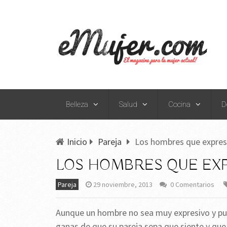
Belleza
Salud
Cocina
D
Inicio
Pareja
Los hombres que expres
LOS HOMBRES QUE EXP
Pareja
29 noviembre, 2013
0 Comentarios
Aunque un hombre no sea muy expresivo y pue
ganas de que su pareja sepa que siente y que 