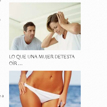
n
LO QUE UNA MUJER DETESTA
OÍR …
e a