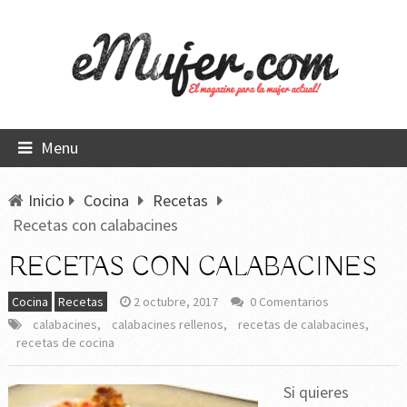
Menu
Inicio
Cocina
Recetas
Recetas con calabacines
RECETAS CON CALABACINES
Cocina
Recetas
2 octubre, 2017
0 Comentarios
calabacines
,
calabacines rellenos
,
recetas de calabacines
,
recetas de cocina
Si quieres