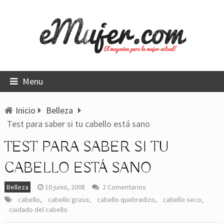
Menu
Inicio
Belleza
Test para saber si tu cabello está sano
TEST PARA SABER SI TU
CABELLO ESTÁ SANO
Belleza
10 junio, 2008
2 Comentarios
cabello
,
cabello graso
,
cabello quebradizo
,
cabello seco
,
cuidado del cabello