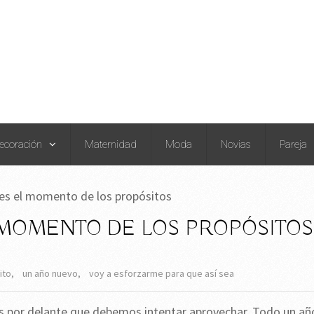
ecoración
Maternidad
Moda
Novias
Pareja
es el momento de los propósitos
 MOMENTO DE LOS PROPÓSITOS
ito
,
un año nuevo
,
voy a esforzarme para que así sea
 por delante que debemos intentar aprovechar. Todo un añ