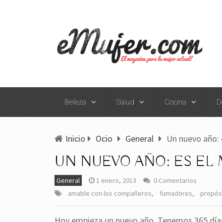
Belleza
Salud
Cocina
D
Inicio
Ocio
General
Un nuevo año: 
UN NUEVO AÑO: ES EL
General
1 enero, 2013
0 Comentarios
amable con los compañeros
,
fumadores
,
propós
Hoy empieza un nuevo año. Tenemos 365 días