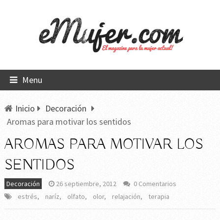
Menu
Inicio
Decoración
Aromas para motivar los sentidos
AROMAS PARA MOTIVAR LOS
SENTIDOS
Decoración
26 septiembre, 2012
0 Comentarios
estrés
,
naríz
,
olfato
,
olor
,
relajación
,
terapia