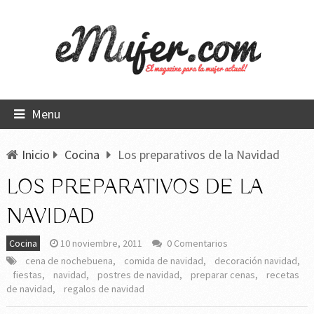
Menu
Inicio
Cocina
Los preparativos de la Navidad
LOS PREPARATIVOS DE LA
NAVIDAD
Cocina
10 noviembre, 2011
0 Comentarios
cena de nochebuena
,
comida de navidad
,
decoración navidad
,
fiestas
,
navidad
,
postres de navidad
,
preparar cenas
,
recetas
de navidad
,
regalos de navidad